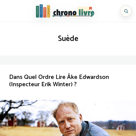
Aller
au
Chronolivre
contenu
Suède
Dans Quel Ordre Lire Åke Edwardson
(Inspecteur Erik Winter) ?