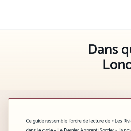
Aller
au
contenu
Dans qu
Lond
Ce guide rassemble l’ordre de lecture de « Les Riv
dans le cycle « Le Dernier Apprenti Sorcier », la no