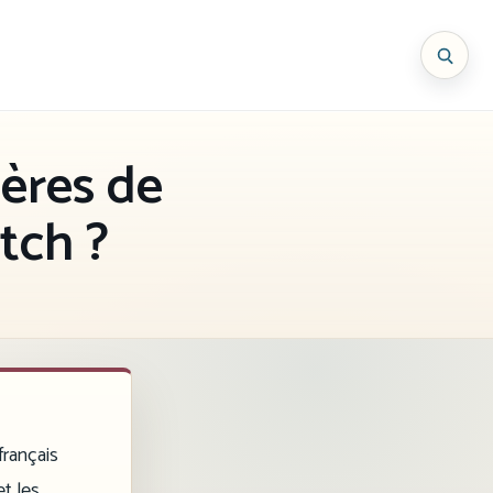
ières de
tch ?
français
et les