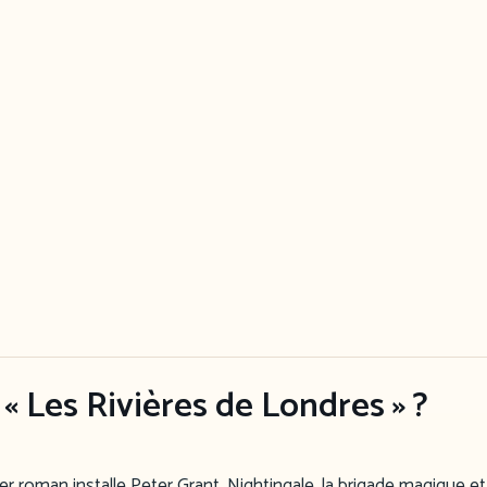
« Les Rivières de Londres » ?
er roman installe Peter Grant, Nightingale, la brigade magique et