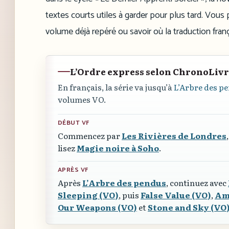
textes courts utiles à garder pour plus tard. Vous p
volume déjà repéré ou savoir où la traduction franç
L’Ordre express selon ChronoLiv
En français, la série va jusqu’à
L’Arbre des p
volumes VO.
DÉBUT VF
Commencez par
Les Rivières de Londres
lisez
Magie noire à Soho
.
APRÈS VF
Après
L’Arbre des pendus
, continuez avec
Sleeping (VO)
, puis
False Value (VO)
,
Am
Our Weapons (VO)
et
Stone and Sky (VO