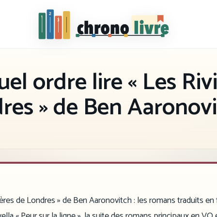
Chronolivre
el ordre lire « Les Riv
res » de Ben Aaronovi
ières de Londres » de Ben Aaronovitch : les romans traduits en 
vella « Peur sur la ligne », la suite des romans principaux en VO 