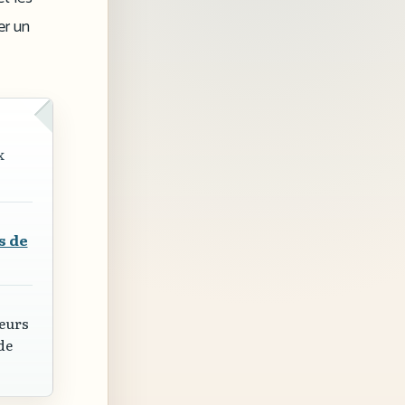
er un
x
s de
ieurs
de