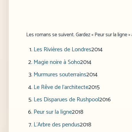
Les romans se suivent. Gardez « Peur sur la ligne »
Les Rivières de Londres
2014
Magie noire à Soho
2014
Murmures souterrains
2014
Le Rêve de l’architecte
2015
Les Disparues de Rushpool
2016
Peur sur la ligne
2018
L’Arbre des pendus
2018