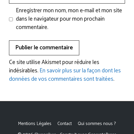
web
Enregistrer mon nom, mon e-mail et mon site
dans le navigateur pour mon prochain
commentaire.
Ce site utilise Akismet pour réduire les
indésirables.
En savoir plus sur la façon dont les
données de vos commentaires sont traitées
.
Mentions Légales
Contact
Qui sommes nous ?