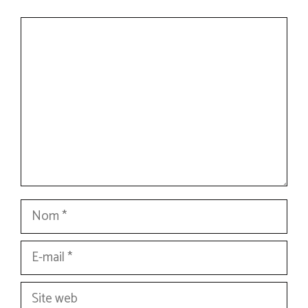
Commentaire
Nom
E-
mail
Site