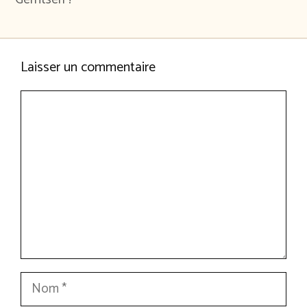
Laisser un commentaire
Commentaire
Nom