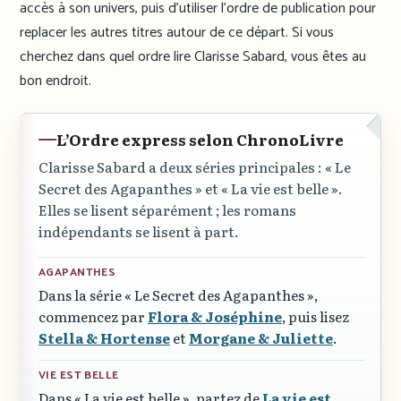
accès à son univers, puis d’utiliser l’ordre de publication pour
replacer les autres titres autour de ce départ. Si vous
cherchez dans quel ordre lire Clarisse Sabard, vous êtes au
bon endroit.
L’Ordre express selon ChronoLivre
Clarisse Sabard a deux séries principales :
« Le
Secret des Agapanthes »
et
« La vie est belle »
.
Elles se lisent séparément ; les romans
indépendants se lisent à part.
AGAPANTHES
Dans la série
« Le Secret des Agapanthes »
,
commencez par
Flora & Joséphine
, puis lisez
Stella & Hortense
et
Morgane & Juliette
.
VIE EST BELLE
Dans
« La vie est belle »
, partez de
La vie est