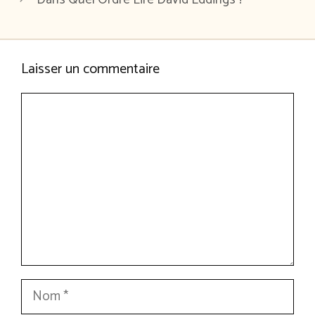
Laisser un commentaire
Commentaire
Nom