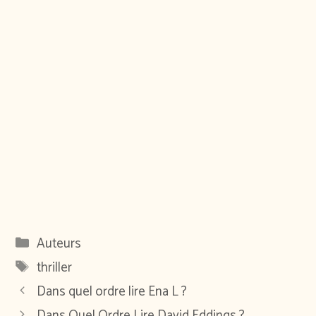
Catégories
Auteurs
Étiquettes
thriller
Dans quel ordre lire Ena L ?
Dans Quel Ordre Lire David Eddings ?