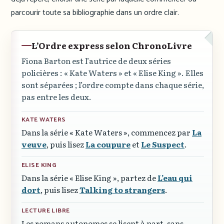
parcourir toute sa bibliographie dans un ordre clair.
L’Ordre express selon ChronoLivre
Fiona Barton est l’autrice de deux séries
policières :
« Kate Waters »
et
« Elise King »
. Elles
sont séparées ; l’ordre compte dans chaque série,
pas entre les deux.
KATE WATERS
Dans la série
« Kate Waters »
, commencez par
La
veuve
, puis lisez
La coupure
et
Le Suspect
.
ELISE KING
Dans la série
« Elise King »
, partez de
L’eau qui
dort
, puis lisez
Talking to strangers
.
LECTURE LIBRE
Les romans autonomes se lisent à part, sans