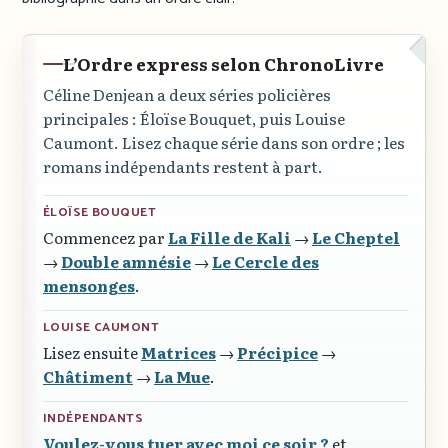
L’Ordre express selon ChronoLivre
Céline Denjean a deux séries policières
principales : Éloïse Bouquet, puis Louise
Caumont. Lisez chaque série dans son ordre ; les
romans indépendants restent à part.
ÉLOÏSE BOUQUET
Commencez par
La Fille de Kali
→
Le Cheptel
→
Double amnésie
→
Le Cercle des
mensonges
.
LOUISE CAUMONT
Lisez ensuite
Matrices
→
Précipice
→
Châtiment
→
La Mue
.
INDÉPENDANTS
Voulez-vous tuer avec moi ce soir ?
et