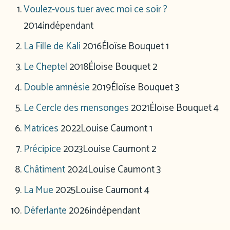
Voulez-vous tuer avec moi ce soir ?
2014
indépendant
La Fille de Kali
2016
Éloïse Bouquet 1
Le Cheptel
2018
Éloïse Bouquet 2
Double amnésie
2019
Éloïse Bouquet 3
Le Cercle des mensonges
2021
Éloïse Bouquet 4
Matrices
2022
Louise Caumont 1
Précipice
2023
Louise Caumont 2
Châtiment
2024
Louise Caumont 3
La Mue
2025
Louise Caumont 4
Déferlante
2026
indépendant