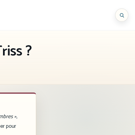
riss ?
mbres »
,
ser pour