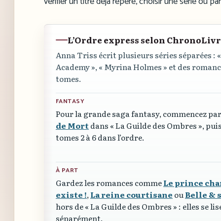
vérifier un titre déjà repéré, choisir une série ou pa
L’Ordre express selon ChronoLiv
Anna Triss écrit plusieurs séries séparées :
«
Academy »
,
« Myrina Holmes »
et des romance
tomes.
FANTASY
Pour la grande saga fantasy, commencez pa
de Mort
dans
« La Guilde des Ombres »
, puis
tomes 2 à 6 dans l’ordre.
À PART
Gardez les romances comme
Le prince ch
existe !
,
La reine courtisane
ou
Belle & 
hors de
« La Guilde des Ombres »
: elles se li
séparément.