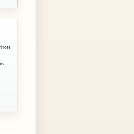
rinces
is