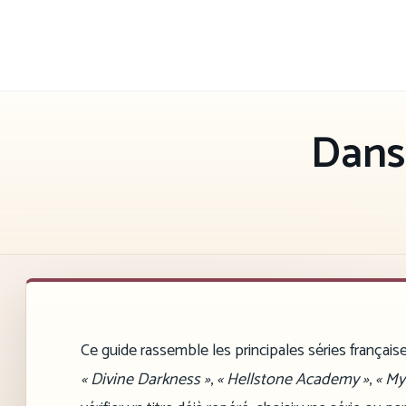
Aller
au
contenu
Dans 
Ce guide rassemble les principales séries français
« Divine Darkness »
,
« Hellstone Academy »
,
« My