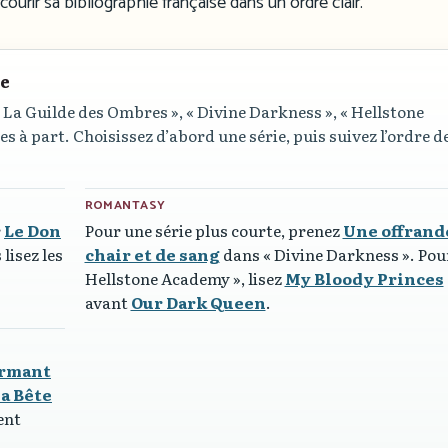
rcourir sa bibliographie française dans un ordre clair.
re
 La Guilde des Ombres »
,
« Divine Darkness »
,
« Hellstone
s à part. Choisissez d’abord une série, puis suivez l’ordre d
ROMANTASY
r
Le Don
Pour une série plus courte, prenez
Une offrand
 lisez les
chair et de sang
dans
« Divine Darkness »
. Po
Hellstone Academy »
, lisez
My Bloody Princes
avant
Our Dark Queen
.
armant
sa Bête
sent