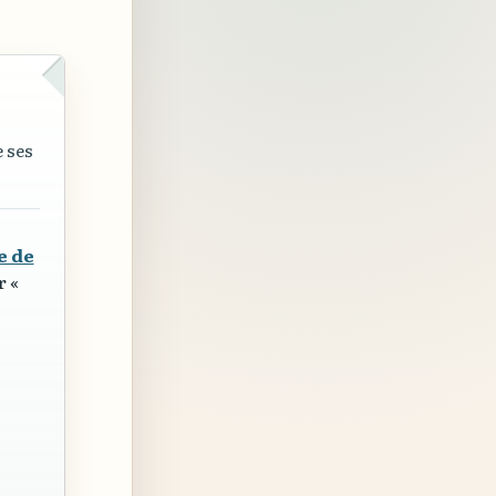
e ses
e de
ur
«